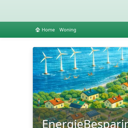
Home
Woning
EnergieBespari